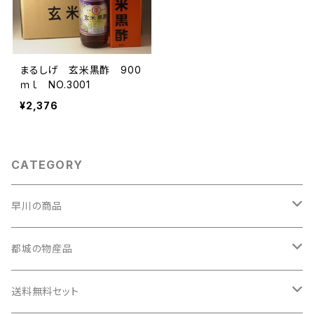
まるしげ 玄米黒酢 900
ｍｌ NO.3001
¥2,376
CATEGORY
早川の商品
早川のしょうゆ
都城の物産品
早川のみそ
お茶
送料無料セット