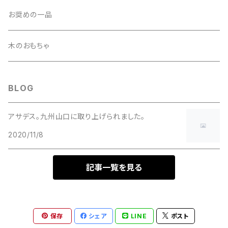
早川の加工品
漬物・らっきょう
組み合わせセット
お奨めの一品
しいたけ・きくらげ
ケース買い
木のおもちゃ
たれ・海水塩
BLOG
焼酎
アサデス。九州山口に取り上げられました。
2020/11/8
地鶏
記事一覧を見る
お酢
甘酒
保存
シェア
LINE
ポスト