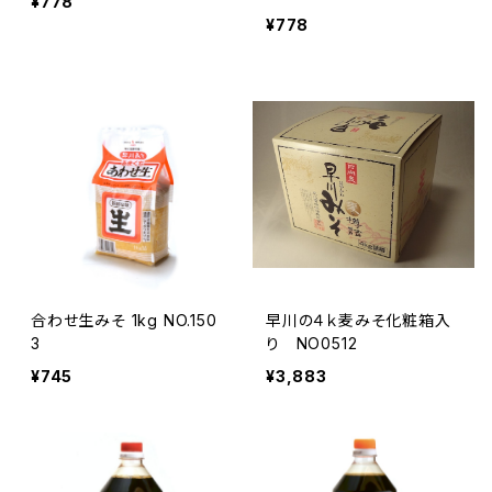
¥778
¥778
合わせ生みそ 1kg NO.150
早川の４ｋ麦みそ化粧箱入
3
り NO0512
¥745
¥3,883