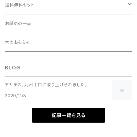
早川のみそ
お茶
送料無料セット
早川の加工品
漬物・らっきょう
組み合わせセット
お奨めの一品
しいたけ・きくらげ
ケース買い
木のおもちゃ
たれ・海水塩
BLOG
焼酎
アサデス。九州山口に取り上げられました。
2020/11/8
地鶏
記事一覧を見る
お酢
甘酒