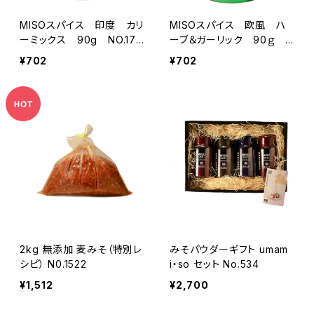
MISOスパイス 印度 カリ
MISOスパイス 欧風 ハ
ーミックス 90g NO.177
ーブ＆ガーリック 90ｇ N
8
O.1777
¥702
¥702
2kg 無添加 麦みそ（特別レ
みそパウダーギフト umam
シピ） N0.1522
i・so セット No.534
¥1,512
¥2,700