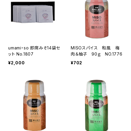
umami・so 即席みそ14袋セ
MISOスパイス 和風 梅
ット No.1807
肉＆柚子 90ｇ NO.1776
¥2,000
¥702