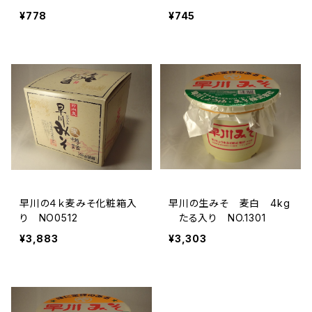
¥778
¥745
早川の４ｋ麦みそ化粧箱入
早川の生みそ 麦白 4kg
り NO0512
たる入り NO.1301
¥3,883
¥3,303