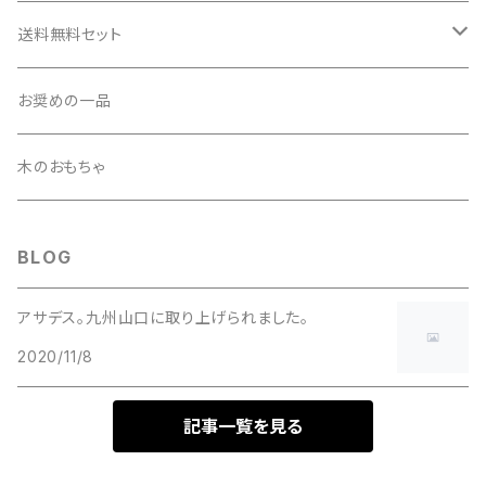
早川のみそ
お茶
送料無料セット
早川の加工品
漬物・らっきょう
組み合わせセット
お奨めの一品
しいたけ・きくらげ
ケース買い
木のおもちゃ
たれ・海水塩
BLOG
焼酎
アサデス。九州山口に取り上げられました。
2020/11/8
地鶏
記事一覧を見る
お酢