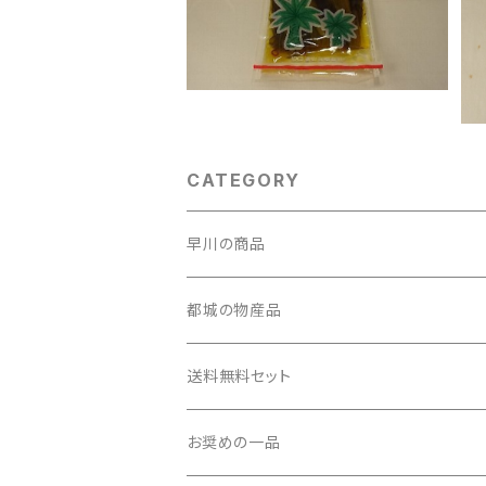
¥599
CATEGORY
早川の商品
早川のしょうゆ
都城の物産品
早川のみそ
お茶
送料無料セット
早川の加工品
漬物・らっきょう
組み合わせセット
お奨めの一品