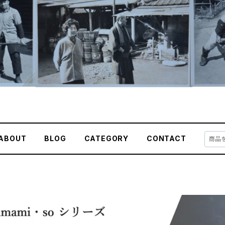
ABOUT
BLOG
CATEGORY
CONTACT
う