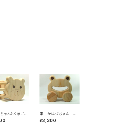
ちゃんとくまごの
車 かはづちゃん N
ラ NO.5835
O.5837
00
¥3,300