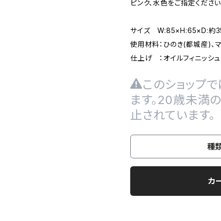
ピンク、水色をご指定ください
サイズ W:85×H:65×D:約3
使用材料：ひのき(都城産)、マ
仕上げ ：オイルフィニッシュ
このショップで
ます。20歳未満
止されています。
種
カ