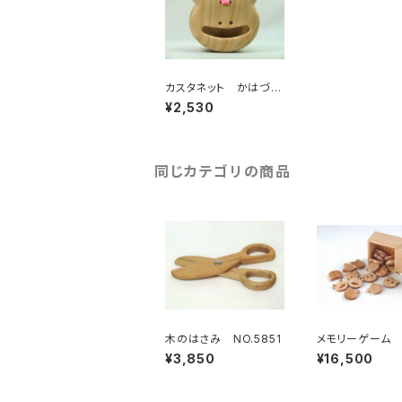
カスタネット かはづち
ゃん NO.5842
¥2,530
同じカテゴリの商品
木のはさみ NO.5851
メモリーゲーム 
833
¥3,850
¥16,500