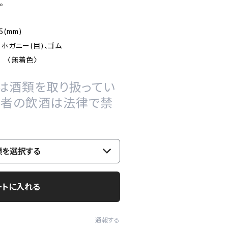
。
5(mm)
ホガニー(目)、ゴム
 〈無着色〉
は酒類を取り扱ってい
の者の飲酒は法律で禁
類を選択する
ートに入れる
通報する