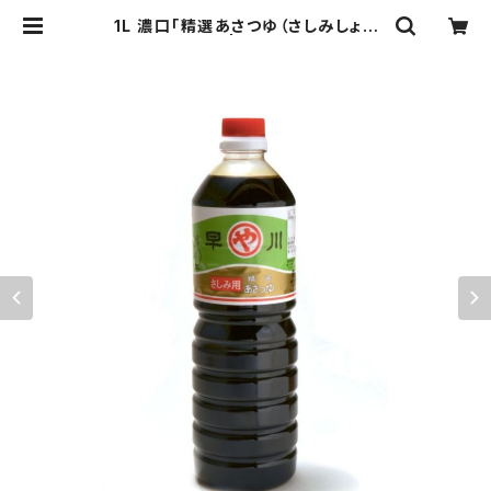
1L 濃口「精選あさつゆ（さしみしょう
ゆ）」 NO.0101 | 早川しょうゆみそ株
式会社